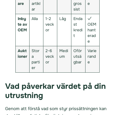
are
artikl
gros
e
ar
sist
Inby
Alla
1-2
Låg
Enda
✓
te av
veck
st
OEM
OEM
or
kredi
hant
t
erad
e
Aukt
Stor
2-6
Medi
Oför
Varie
ioner
a
veck
um
utsä
rand
parti
or
gbar
e
er
Vad påverkar värdet på din
utrustning
Genom att förstå vad som styr prissättningen kan