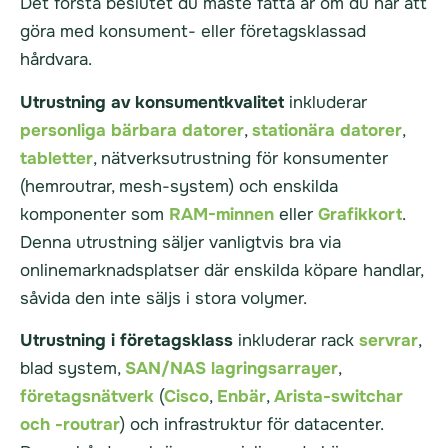
Det första beslutet du måste fatta är om du har att
göra med konsument- eller företagsklassad
hårdvara.
Utrustning av konsumentkvalitet
inkluderar
personliga bärbara datorer
,
stationära datorer
,
tabletter
, nätverksutrustning för konsumenter
(hemroutrar, mesh-system) och enskilda
komponenter som
RAM-minnen
eller
Grafikkort
.
Denna utrustning säljer vanligtvis bra via
onlinemarknadsplatser där enskilda köpare handlar,
såvida den inte säljs i stora volymer.
Utrustning i företagsklass
inkluderar rack
servrar
,
blad system,
SAN/NAS lagringsarrayer
,
företagsnätverk
(
Cisco
,
Enbär
,
Arista-switchar
och -routrar
) och infrastruktur för datacenter.