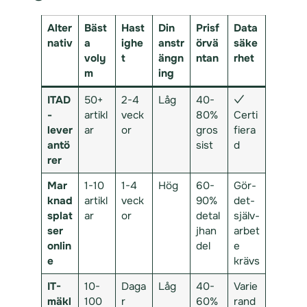
Alter
Bäst
Hast
Din
Prisf
Data
nativ
a
ighe
anstr
örvä
säke
voly
t
ängn
ntan
rhet
m
ing
ITAD
50+
2-4
Låg
40-
✓
-
artikl
veck
80%
Certi
lever
ar
or
gros
fiera
antö
sist
d
rer
Mar
1-10
1-4
Hög
60-
Gör-
knad
artikl
veck
90%
det-
splat
ar
or
detal
själv-
ser
jhan
arbet
onlin
del
e
e
krävs
IT-
10-
Daga
Låg
40-
Varie
mäkl
100
r
60%
rand