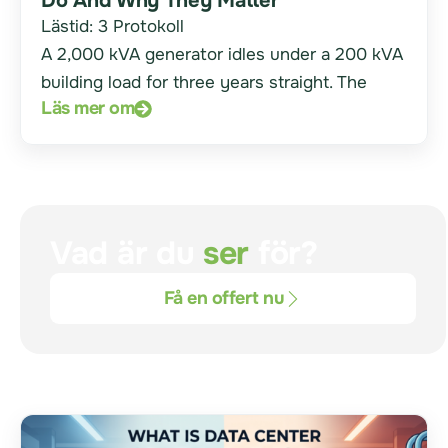
Do And Why They Matter
Lästid:
3
Protokoll
A 2,000 kVA generator idles under a 200 kVA
building load for three years straight. The
Läs mer om
Vad är du
ser
för?
Få en offert nu