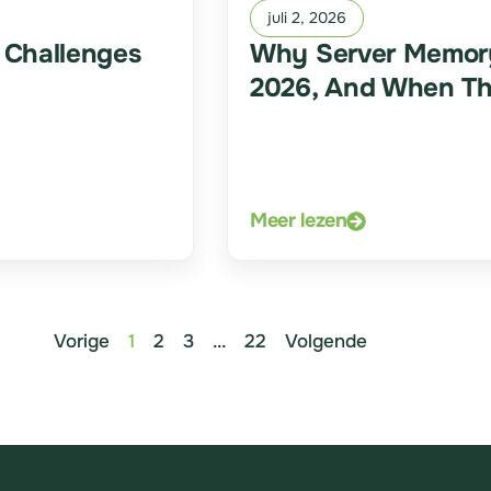
juli 2, 2026
 Challenges
Why Server Memory P
2026, And When Th
Meer lezen
Vorige
1
2
3
...
22
Volgende