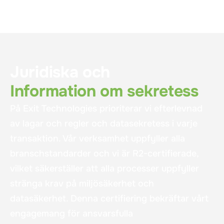
Juridiska och
Information om sekretess
På Exit Technologies prioriterar vi efterlevnad
av lagar och regler och datasekretess i varje
transaktion. Vår verksamhet uppfyller alla
branschstandarder och vi är R2-certifierade,
vilket säkerställer att alla processer uppfyller
stränga krav på miljösäkerhet och
datasäkerhet. Denna certifiering bekräftar vårt
engagemang för ansvarsfulla