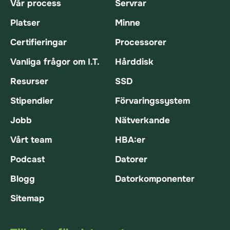
Vår process
Servrar
Platser
Minne
Certifieringar
Processorer
Vanliga frågor om I.T.
Hårddisk
Resurser
SSD
Stipendier
Förvaringssystem
Jobb
Nätverkande
Vårt team
HBA:er
Podcast
Datorer
Blogg
Datorkomponenter
Sitemap