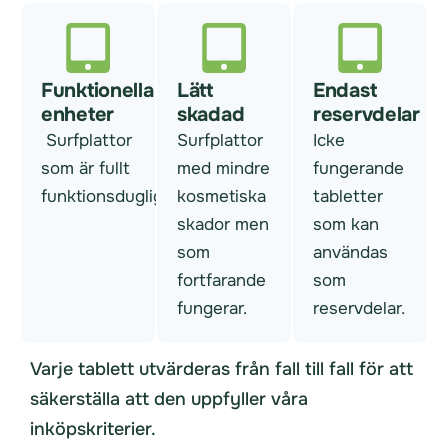
Funktionella
Lätt
Endast
enheter
skadad
reservdelar
Surfplattor
Surfplattor
Icke
som är fullt
med mindre
fungerande
funktionsdugliga.
kosmetiska
tabletter
skador men
som kan
som
användas
fortfarande
som
fungerar.
reservdelar.
Varje tablett utvärderas från fall till fall för att
säkerställa att den uppfyller våra
inköpskriterier.