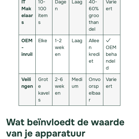
IT
10-
Dage
Laag
40-
Varie
Mak
100
n
60%
ert
elaar
item
groo
s
s
than
del
OEM
Elke
1-2
Laag
Allee
✓
-
wek
n
OEM
inruil
en
kredi
beha
et
ndel
d
Veili
Grot
2-6
Medi
Onvo
Varie
ngen
e
wek
um
orsp
ert
kavel
en
elbaa
s
r
Wat beïnvloedt de waarde
van je apparatuur