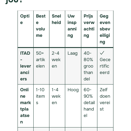
Opti
Best
Snel
Uw
Prijs
Geg
e
e
heid
insp
verw
even
volu
anni
achti
sbev
me
ng
ng
eiligi
ng
ITAD
50+
2-4
Laag
40-
✓
-
artik
wek
80%
Gece
lever
elen
en
groo
rtific
anci
than
eerd
ers
del
Onli
1-10
1-4
Hoog
60-
Zelf
ne
item
wek
90%
doen
mark
s
en
detail
verei
tpla
hand
st
atse
el
n