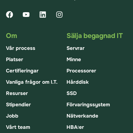
Om
Sälja begagnad IT
Vår process
Servrar
Platser
Minne
Certifieringar
Processorer
Vanliga frågor om I.T.
Hårddisk
Resurser
SSD
Stipendier
Förvaringssystem
Jobb
Nätverkande
Vårt team
HBA:er