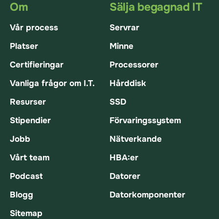
Om
Sälja begagnad IT
Vår process
Servrar
Platser
Minne
Certifieringar
Processorer
Vanliga frågor om I.T.
Hårddisk
Resurser
SSD
Stipendier
Förvaringssystem
Jobb
Nätverkande
Vårt team
HBA:er
Podcast
Datorer
Blogg
Datorkomponenter
Sitemap