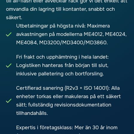
till all-flash eller avvecklar rack gör vi det enkelt att
omvandla din lagring till kontanter, snabbt och
säkert.
Utbetalningar på högsta nivå: Maximera
avkastningen på modellerna ME4012, ME4024,
ME4084, MD3200/MD3400/MD3860.
Fri frakt och upphämtning i hela landet:
Logistiken hanteras från början till slut,
inklusive palletering och bortforsling.
Certifierad sanering (R2v3 + ISO 14001): Alla
enheter torkas eller makuleras på ett säkert
sätt; fullständig revisionsdokumentation
tillhandahålls.
Expertis i företagsklass: Mer än 30 år inom