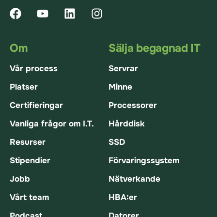
Om
Sälja begagnad IT
Vår process
Servrar
Platser
Minne
Certifieringar
Processorer
Vanliga frågor om I.T.
Hårddisk
Resurser
SSD
Stipendier
Förvaringssystem
Jobb
Nätverkande
Vårt team
HBA:er
Podcast
Datorer