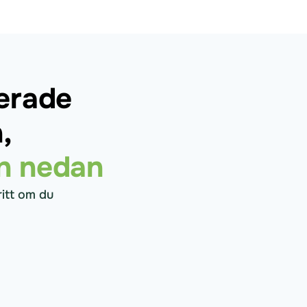
erade
,
en nedan
ritt om du