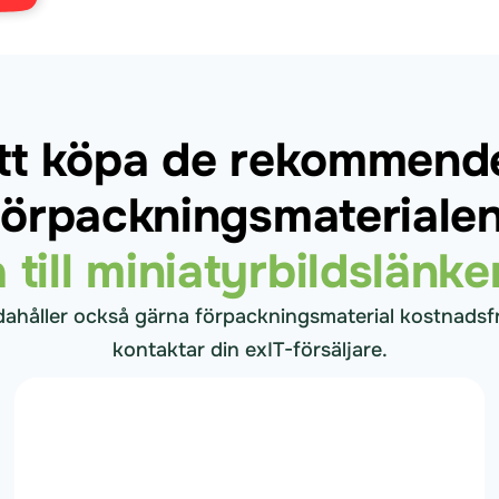
att köpa de rekommend
förpackningsmaterialen
 till miniatyrbildslänk
ndahåller också gärna förpackningsmaterial kostnadsf
kontaktar din exIT-försäljare.