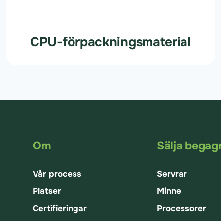
CPU-förpackningsmaterial
Om
Sälja begag
Vår process
Servrar
Platser
Minne
Certifieringar
Processorer
g