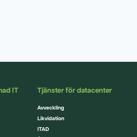
nad IT
Tjänster för datacenter
Avveckling
Likvidation
ITAD