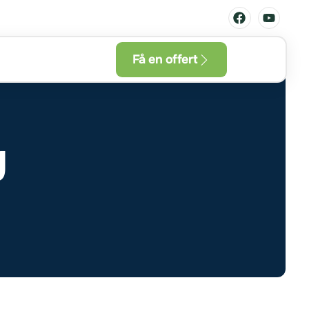
Få en offert
g