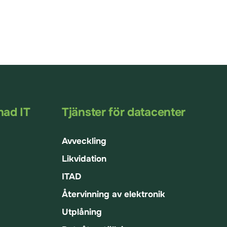
nad IT
Tjänster för datacenter
Avveckling
Likvidation
ITAD
Återvinning av elektronik
Utplåning