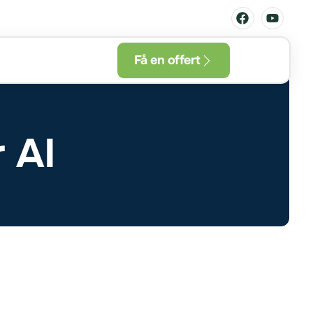
Få en offert
r AI