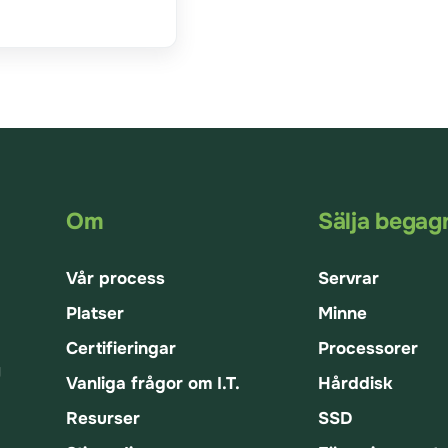
Om
Sälja begag
Vår process
Servrar
Platser
Minne
Certifieringar
Processorer
g
Vanliga frågor om I.T.
Hårddisk
Resurser
SSD