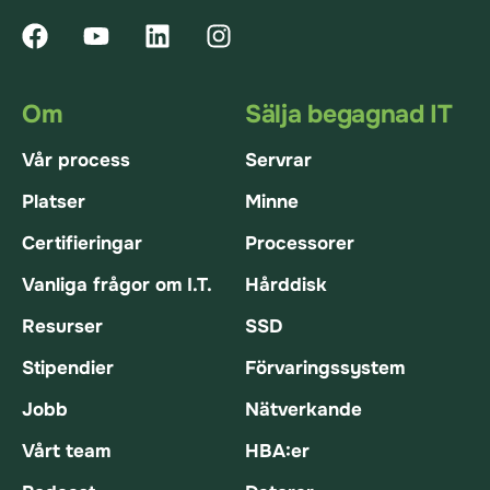
Om
Sälja begagnad IT
Vår process
Servrar
Platser
Minne
Certifieringar
Processorer
Vanliga frågor om I.T.
Hårddisk
Resurser
SSD
Stipendier
Förvaringssystem
Jobb
Nätverkande
Vårt team
HBA:er