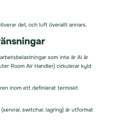
iverar det, och luft överallt annars.
ränsningar
arbetsbelastningar som inte är AI är
er Room Air Handler) cirkulerar kyld
en inom ett definierat termiskt
servrar, switchar, lagring) är utformat