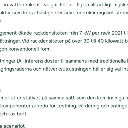
n vatten räknat i volym. För att flytta tillräckligt mycke
ktar som körs i hastigheter som förbrukar mycket ström o
i.
gement ökade rackdensiteten från 7 kW per rack 2021 til
tningar. Vid rackdensiteter på över 30 till 40 kilowatt blir
ågon konventionell form.
ningar (AI-inferenskluster tillsammans med traditionella 
gringsraderna och nätverksutrustningen håller sig väl in
a
ommer ut ur stativet på samma sätt som den kom in: Inga r
omponenter är redo för testning, värdering och antingen 
och tas bort.
e scenariot.