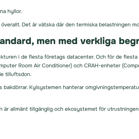
na hyllor.
 överallt. Det är vätska där den termiska belastningen mot
standard, men med verkliga beg
turen i de flesta företags datacenter. Och för de flesta 
Computer Room Air Conditioner) och CRAH-enheter (Comput
 tilluftsdon.
ns bakdörrar. Kylsystemen hanterar omgivningstemperatur
är allmänt tillgänglig och ekosystemet för utrustningen (