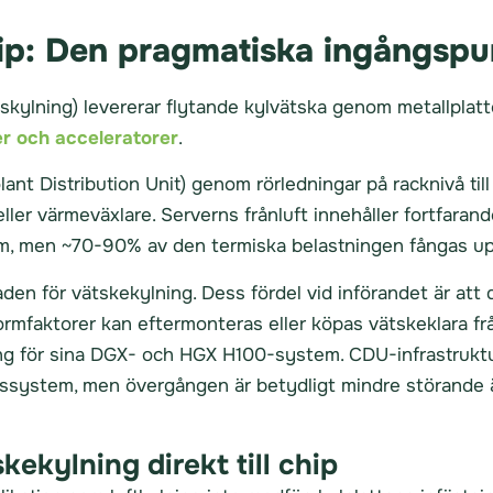
chip: Den pragmatiska ingångsp
låtskylning) levererar flytande kylvätska genom metallpla
r och acceleratorer
.
nt Distribution Unit) genom rörledningar på racknivå till 
ler värmeväxlare. Serverns frånluft innehåller fortfaran
m, men ~70-90% av den termiska belastningen fångas upp
den för vätskekylning. Dess fördel vid införandet är att
rmfaktorer kan eftermonteras eller köpas vätskeklara fr
ing för sina DGX- och HGX H100-system. CDU-infrastruktu
ssystem, men övergången är betydligt mindre störande 
kekylning direkt till chip