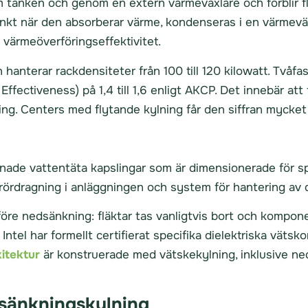
 tanken och genom en extern värmeväxlare och förblir fl
kt när den absorberar värme, kondenseras i en värmevä
 värmeöverföringseffektivitet.
anterar rackdensiteter från 100 till 120 kilowatt. Tvåfass
ectiveness) på 1,4 till 1,6 enligt AKCP. Det innebär att
g. Centers med flytande kylning får den siffran mycket lä
nade vattentäta kapslingar som är dimensionerade för sp
rördragning i anläggningen och system för hantering av d
före nedsänkning: fläktar tas vanligtvis bort och kompon
ntel har formellt certifierat specifika dielektriska väts
itektur
är konstruerade med vätskekylning, inklusive 
dsänkningskylning