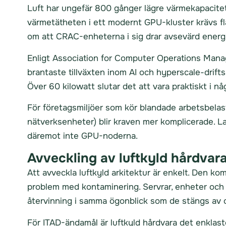
Luft har ungefär 800 gånger lägre värmekapacitet ä
värmetätheten i ett modernt GPU-kluster krävs flä
om att CRAC-enheterna i sig drar avsevärd energ
Enligt Association for Computer Operations Mana
brantaste tillväxten inom AI och hyperscale-driftsät
Över 60 kilowatt slutar det att vara praktiskt i n
För företagsmiljöer som kör blandade arbetsbelast
nätverksenheter) blir kraven mer komplicerade. La
däremot inte GPU-noderna.
Avveckling av luftkyld hårdvar
Att avveckla luftkyld arkitektur är enkelt. Den k
problem med kontaminering. Servrar, enheter och k
återvinning i samma ögonblick som de stängs av 
För ITAD-ändamål är luftkyld hårdvara det enklast