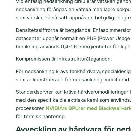
Vid enfasig nedsänkning cirkulerar vätskan genom
nedsänkning förångas en vätska med lägre kokpun
som vätska. På så sätt uppnås en betydligt högre
Densitetssiffrorna är betydande. Enfasdimmersion h
datacenter uppnår normalt en PUE (Power Usage Eff
beräkning används 0,4-1,6 energienheter för kylnin
Kompromissen är infrastrukturåtaganden.
För nedsänkning krävs tankhårdvara, specialdesig
som är konstruerade för nedsänkning, modifierad 
Standardservrar kan kräva hårdvarumodifieringar 
med den specifika dielektriska kemi som används. I
processorer.
NVIDIA:s GPU:er med Blackwell-ark
för termisk hantering.
Avveckling av hårdvara för ne