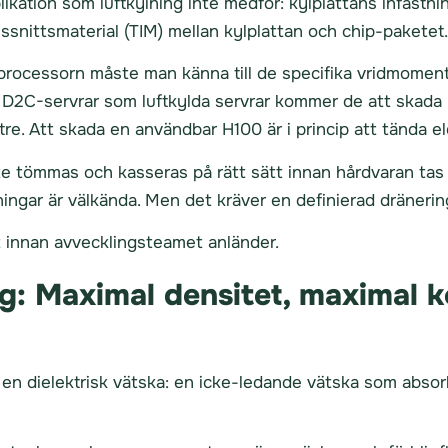
kation som luftkylning inte medför: kylplattans infästni
snittsmaterial (TIM) mellan kylplattan och chip-paketet
a processorn måste man känna till de specifika vridmomen
 D2C-servrar som luftkylda servrar kommer de att skad
 tre. Att skada en användbar H100 är i princip att tända el
te tömmas och kasseras på rätt sätt innan hårdvaran tas 
dningar är välkända. Men det kräver en definierad dräneri
t innan avvecklingsteamet anländer.
: Maximal densitet, maximal k
 en dielektrisk vätska: en icke-ledande vätska som abso