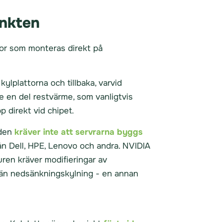
unkten
ttor som monteras direkt på
kylplattorna och tillbaka, varvid
de en del restvärme, som vanligtvis
 direkt vid chipet.
 den
kräver inte att servrarna byggs
ån Dell, HPE, Lenovo och andra. NVIDIA
ren kräver modifieringar av
än nedsänkningskylning - en annan