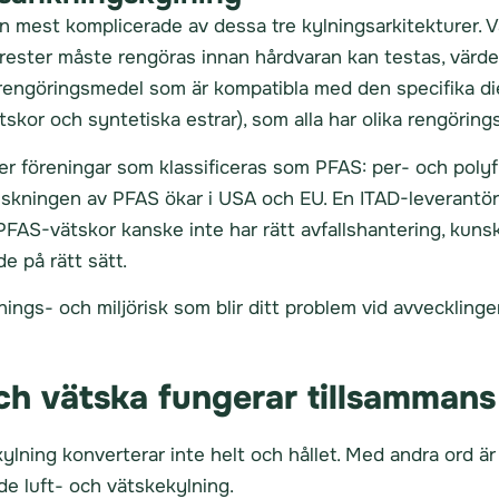
n mest komplicerade av dessa tre kylningsarkitekturer. 
rester måste rengöras innan hårdvaran kan testas, värdera
rengöringsmedel som är kompatibla med den specifika di
kor och syntetiska estrar), som alla har olika rengöring
er föreningar som klassificeras som PFAS: per- och polyf
anskningen av PFAS ökar i USA och EU. En ITAD-leverantör
AS-vätskor kanske inte har rätt avfallshantering, kunsk
de på rätt sätt.
iftnings- och miljörisk som blir ditt problem vid avveckling
ch vätska fungerar tillsammans
kylning konverterar inte helt och hållet. Med andra ord ä
 luft- och vätskekylning.