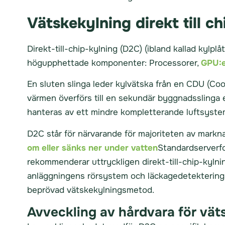
Vätskekylning direkt till 
Direkt-till-chip-kylning (D2C) (ibland kallad kylp
högupphettade komponenter: Processorer,
GPU:e
En sluten slinga leder kylvätska från en CDU (Coola
värmen överförs till en sekundär byggnadsslinga el
hanteras av ett mindre kompletterande luftsyste
D2C står för närvarande för majoriteten av markna
om eller sänks ner under vatten
Standardserverfo
rekommenderar uttryckligen direkt-till-chip-kyln
anläggningens rörsystem och läckagedetektering
beprövad vätskekylningsmetod.
Avveckling av hårdvara för väts