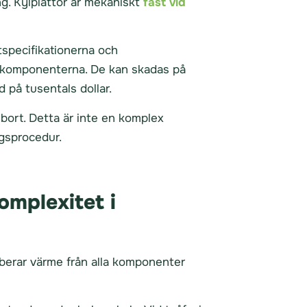
ng. Kylplattor är mekaniskt
fäst vid
.
tspecifikationerna och
a komponenterna. De kan skadas på
d på tusentals dollar.
bort. Detta är inte en komplex
ngsprocedur.
omplexitet i
rberar värme från alla komponenter