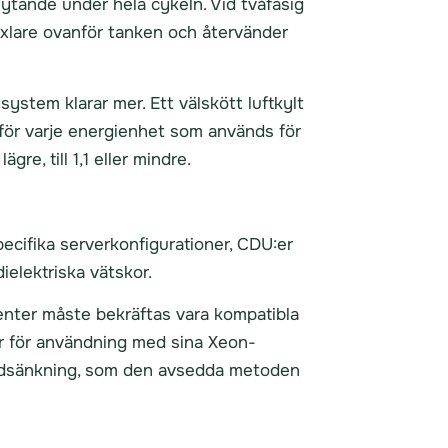
ytande under hela cykeln. Vid tvåfasig
xlare ovanför tanken och återvänder
ystem klarar mer. Ett välskött luftkylt
 för varje energienhet som används för
gre, till 1,1 eller mindre.
ecifika serverkonfigurationer, CDU:er
ielektriska vätskor.
enter måste bekräftas vara kompatibla
kor för användning med sina Xeon-
nedsänkning, som den avsedda metoden