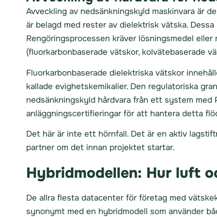
Avveckling av nedsänkningskyld maskinvara är de
är belagd med rester av dielektrisk vätska. Dessa 
Rengöringsprocessen kräver lösningsmedel eller 
(fluorkarbonbaserade vätskor, kolvätebaserade väts
Fluorkarbonbaserade dielektriska vätskor innehåll
kallade evighetskemikalier. Den regulatoriska gr
nedsänkningskyld hårdvara från ett system med PF
anläggningscertifieringar för att hantera detta flö
Det här är inte ett hörnfall. Det är en aktiv lagst
partner om det innan projektet startar.
Hybridmodellen: Hur luft o
De allra flesta datacenter för företag med vätske
synonymt med en hybridmodell som använder både