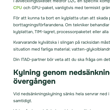
I avvecklingsskedet medför D2C en specifik kompli
CPU
och GPU-paket, vanligtvis med termiskt gräns
För att kunna ta bort en kylplatta utan att skad
borttagningsförfarandena. Om tekniker behandlar
kylplattan, TIM-lagret, processorpaketet eller alla
Kvarvarande kylvätska i slingan på racksidan mås
situation med farliga material; vatten-glykolblan
Din ITAD-partner bör veta att du ska fråga om de
Kylning genom nedsänkning
övergången
Vid nedsänkningskylning sänks hela servrar ned i
samtidigt.