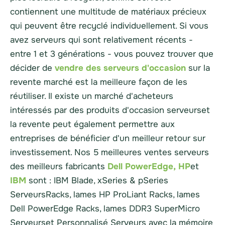
contiennent une multitude de matériaux précieux
qui peuvent être
recyclé
individuellement. Si vous
avez
serveurs
qui sont relativement récents -
entre 1 et 3 générations - vous pouvez trouver que
décider de
vendre des serveurs d'occasion
sur la
revente
marché
est la meilleure façon de les
réutiliser. Il existe un
marché
d'acheteurs
intéressés par des produits d'occasion
serveurs
et
la revente peut également permettre aux
entreprises de bénéficier d'un meilleur retour sur
investissement. Nos 5 meilleures ventes
serveurs
des meilleurs fabricants
Dell PowerEdge,
HP
et
IBM
sont : IBM Blade, xSeries & pSeries
Serveurs
Racks, lames HP ProLiant Racks, lames
Dell PowerEdge Racks, lames DDR3 SuperMicro
Serveurs
et Personnalisé
Serveurs
avec la mémoire