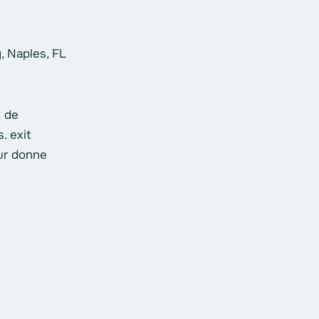
, Naples, FL
t de
Je reçois des lots occasionn
. exit
et je les vends à Exit depuis d
eur donne
aucun problème et il a été très 
avec Aric.
Jared Kappa