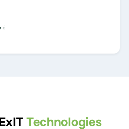
mé
'ExIT
Technologies