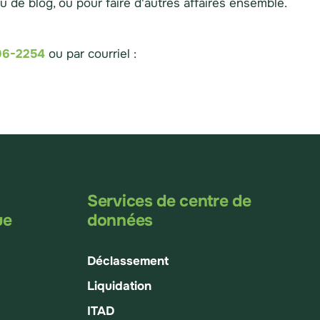
de blog, ou pour faire d'autres affaires ensemble.
96-2254
ou par courriel :
Services de centre de
ue
données
Déclassement
Liquidation
ITAD