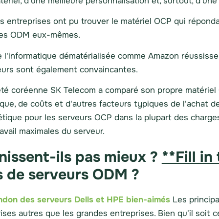
ériel, d'une meilleure personnalisation et, surtout, d'une
s entreprises ont pu trouver le matériel OCP qui réponda
 des ODM eux-mêmes.
de l'informatique dématérialisée comme Amazon réussissen
ateurs sont également convaincantes.
été coréenne SK Telecom a comparé son propre matériel O
que, de coûts et d'autres facteurs typiques de l'achat d
étique pour les serveurs OCP dans la plupart des charges
avail maximales du serveur.
nissent-ils pas mieux ?
**Fill i
s de serveurs ODM ?
ndon des serveurs Dells et HPE bien-aimés
Les princip
rises autres que les grandes entreprises. Bien qu'il soit 