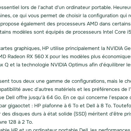
essentiel lors de l'achat d'un ordinateur portable. Heur
ines, ce qui vous permet de choisir la configuration qui 
il propose également des processeurs AMD dans certains o
ertains modèles sont équipés de processeurs Intel Core i5 
cartes graphiques, HP utilise principalement la NVIDIA G
AMD Radeon RX 560 X pour les modèles plus économiques. 
Q et la technologie NVIDIA Optimus afin d'équilibrer l
osent tous deux une gamme de configurations, mais le ch
mpatibilité avec d'autres matériels et les préférences de l'
que Dell offre jusqu'à 64 Go. En ce qui concerne l'espace
r gigaoctet : HP plafonne à 6 To et Dell à 8 To. Toutefoi
des disques durs à état solide (SSD) méritent d'être pr
vre 128 à 2 To.
rtable HP et un ordinateur portable Dell, les performance