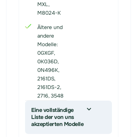
MXL,
M8024-K
Ältere und
andere
Modelle:
0GXGF,
0K036D,
0N496K,
2161DS,
2161DS-2,
2716, 3548
Eine vollständige
Liste der von uns
akzeptierten Modelle