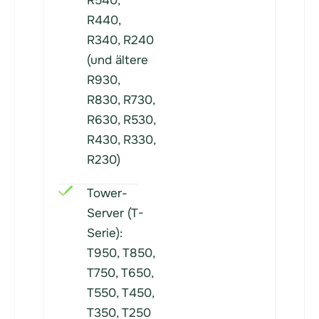
R540,
R440,
R340, R240
(und ältere
R930,
R830, R730,
R630, R530,
R430, R330,
R230)
Tower-
Server (T-
Serie):
T950, T850,
T750, T650,
T550, T450,
T350, T250