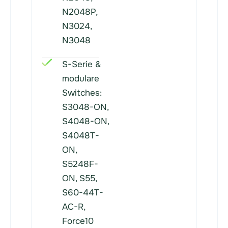
N2048P,
N3024,
N3048
S-Serie &
modulare
Switches:
S3048-ON,
S4048-ON,
S4048T-
ON,
S5248F-
ON, S55,
S60-44T-
AC-R,
Force10