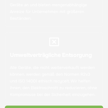
Geräte an und bieten mengenabhängige
Anreize für Unternehmen mit größeren
Beständen.
Umweltverträgliche Entsorgung
Alle Geräte, die nicht weiterverkauft werden
können, werden gemäß den Normen R2v3
und ISO 14001 ethisch recycelt. Wir helfen
Ihnen, den Elektroschrott zu reduzieren, ohne
Kompromisse bei der Sicherheit einzugehen.