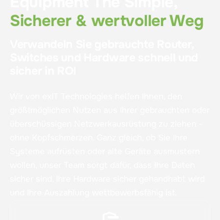
Equipment The Simple,
Sicherer & wertvoller Weg
Verwandeln Sie gebrauchte Router,
Switches und Hardware schnell und
sicher in ROI
Wir von exIT Technologies helfen Ihnen, den
größtmöglichen Nutzen aus Ihrer gebrauchten oder
überschüssigen Netzwerkausrüstung zu ziehen -
ohne Kopfschmerzen. Ganz gleich, ob Sie Ihre
Systeme aufrüsten oder alte Geräte ausmustern
wollen, unser Team sorgt dafür, dass Ihre Daten
sicher sind, Ihre Hardware sicher gehandhabt wird
und Ihre Auszahlung wettbewerbsfähig ist.