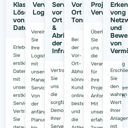
Klassenbester
Verwaltet
Server
Vor
Projekt
Erke
Löschung
Logistik
vor
Ort
Verwaltung
von
von
Ort
Tonabnehmer
Netz
Daten
&
und
Vereinfachen
Überlassen
Abriss
Bewe
Bei
Sie
Sie
der
von
Erleben
der
Ihre
uns
Infrastruktur
Verm
Sie
Vor-
Logistik
die
erstklassige
Ort-
mit
Verantwortung
Vertrauen
Erschli
Datenlöschungslösungen
Abholung
unseren
für
Sie
Sie
mit
können
Managed
Ihre
uns
den
unserem
Kunden
Services.
Projektmanagem
die
wahren
erstklassigen
online
Von
Anforderungen.
sorgfältige
Wert
Service.
bestellen
der
Mit
Demontage
Ihrer
Vertrauen
und
anfänglichen
unserem
Ihrer
Anlage
Sie
die
Planung
erfahrenen
Server
mit
darauf,
Artikel
bis
Team