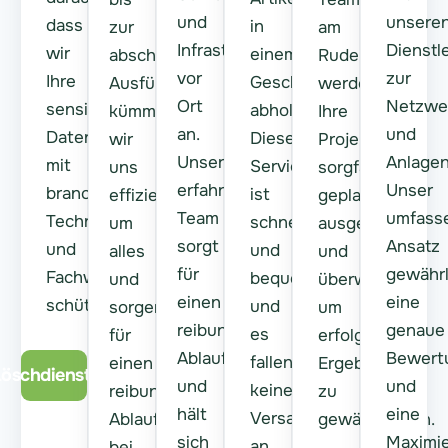
und
unsere
dass
in
zur
am
Infrastruktur
Dienstl
wir
einem
abschließenden
Ruder
vor
zur
Ihre
Geschäft
Ausführung
werden
Ort
Netzwe
sensiblen
abholen.
kümmern
Ihre
an.
und
Daten
Dieser
wir
Projekte
Unser
Anlage
mit
Service
uns
sorgfältig
erfahrenes
Unser
branchenführenden
ist
effizient
geplant,
Team
umfass
Techniken
schnell
um
ausgeführt
sorgt
Ansatz
und
und
alles
und
für
gewährl
Fachwissen
bequem,
und
überwacht,
einen
eine
schützen.
und
sorgen
um
reibungslosen
genaue
es
für
erfolgreiche
Ablauf
Bewert
fallen
einen
Ergebnisse
öschdienste
und
und
keine
reibungslosen
zu
hält
eine
Versandgebühren
Ablauf
gewährleisten.
sich
Maximi
an.
bei