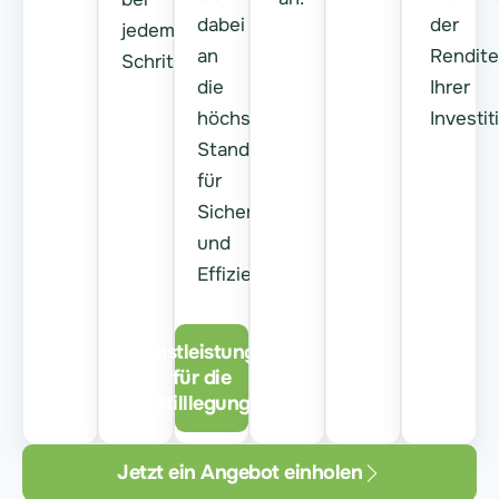
dabei
der
jedem
an
Rendite
Schritt.
die
Ihrer
höchsten
Investit
Standards
für
Sicherheit
und
Effizienz.
Dienstleistungen
für die
Stilllegung
Jetzt ein Angebot einholen