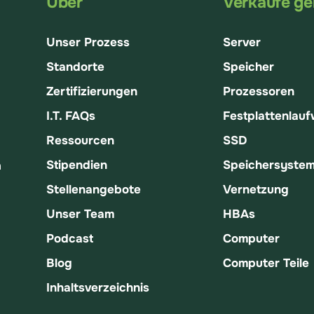
Über
Verkaufe ge
Unser Prozess
Server
Standorte
Speicher
Zertifizierungen
Prozessoren
I.T. FAQs
Festplattenlau
Ressourcen
SSD
Stipendien
Speichersyste
n
Stellenangebote
Vernetzung
Unser Team
HBAs
Podcast
Computer
Blog
Computer Teile
Inhaltsverzeichnis