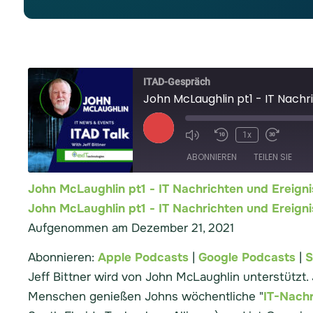
ITAD-Gespräch
John McLaughlin pt1 - IT Nachr
1x
ABONNIEREN
TEILEN SIE
John McLaughlin pt1 - IT Nachrichten und Ereig
Apple Podcasts
John McLaughlin pt1 - IT Nachrichten und Ereig
TEILEN SIE
Aufgenommen am Dezember 21, 2021
RSS-FEED
LINK
Abonnieren:
Apple Podcasts
|
Google Podcasts
|
S
EINBETTEN
Jeff Bittner wird von John McLaughlin unterstützt.
Menschen genießen Johns wöchentliche "
IT-Nachr