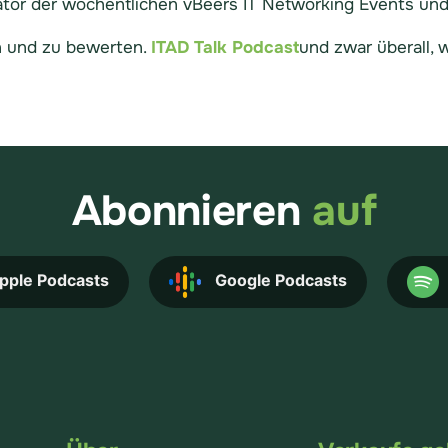
sator der wöchentlichen vBeers IT Networking Events und
n und zu bewerten.
ITAD Talk Podcast
und zwar überall, 
Abonnieren
auf
pple Podcasts
Google Podcasts