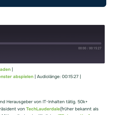
00:00
/
00:15:27
laden
|
potify
nster abspielen
|
Audiolänge: 00:15:27
|
und Herausgeber von IT-Inhalten tätig. 50k+
präsident von
TechLauderdale
(früher bekannt als