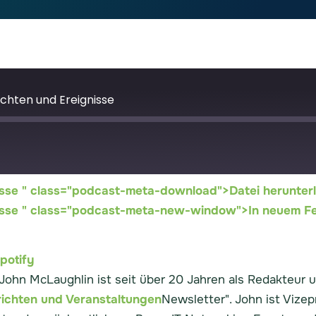
ichten und Ereignisse
nisse " class="podcast-meta-download">Datei herunter
Google Podcasts
S
nisse " class="podcast-meta-new-window">In neuem Fe
potify
 John McLaughlin ist seit über 20 Jahren als Redakteur 
ichten und Veranstaltungen
Newsletter". John ist Vize