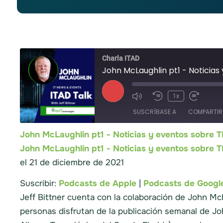
Charla ITAD
John McLaughlin pt1 - Noticias
1x
SUSCRÍBASE A
COMPARTIR
John McLaughlin pt1 - Noticias y eventos sobre
Podcasts de Apple
John McLaughlin pt1 - Noticias y eventos sobre
COMPARTIR
CANAL
el 21 de diciembre de 2021
RSS
ENLACE
Suscribir:
Podcasts de Apple
|
Podcasts de Googl
INSERTAR
Jeff Bittner cuenta con la colaboración de John M
personas disfrutan de la publicación semanal de Jo