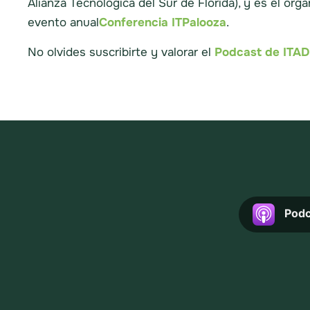
Alianza Tecnológica del Sur de Florida), y es el o
evento anual
Conferencia ITPalooza
.
No olvides suscribirte y valorar el
Podcast de ITAD
Podc