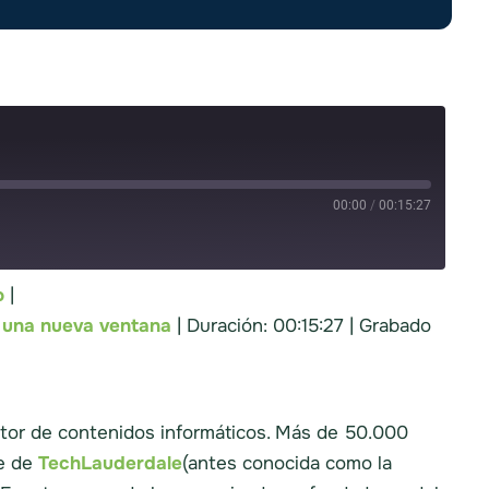
00:00
/
00:15:27
o
|
potify
 una nueva ventana
|
Duración: 00:15:27
|
Grabado
itor de contenidos informáticos. Más de 50.000
te de
TechLauderdale
(antes conocida como la