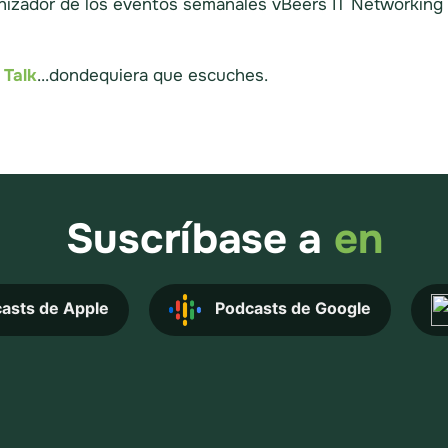
rganizador de los eventos semanales vBeers IT Networking
 Talk
...dondequiera que escuches.
Suscríbase a
en
asts de Apple
Podcasts de Google