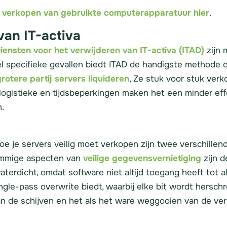
t verkopen van gebruikte computerapparatuur hier
.
van IT-activa
iensten voor het verwijderen van IT-activa (ITAD)
zijn 
l specifieke gevallen biedt ITAD de handigste methode 
rotere partij servers liquideren
, Ze stuk voor stuk ver
De logistieke en tijdsbeperkingen maken het een minder ef
.
e je servers veilig moet verkopen zijn twee verschille
ommige aspecten van
veilige gegevensvernietiging
zijn d
terdicht, omdat software niet altijd toegang heeft tot al
le-pass overwrite biedt, waarbij elke bit wordt herschre
n de schijven en het als het ware weggooien van de vers