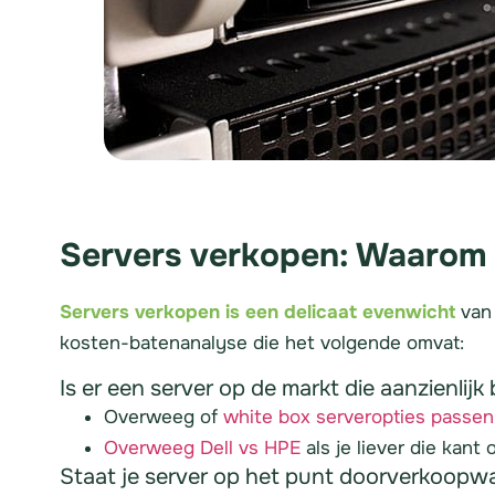
Servers verkopen: Waarom s
Servers verkopen is een delicaat evenwicht
van 
kosten-batenanalyse die het volgende omvat:
Is er een server op de markt die aanzienlijk
Overweeg of
white box serveropties passe
Overweeg Dell vs HPE
als je liever die kant 
Staat je server op het punt doorverkoopwaa