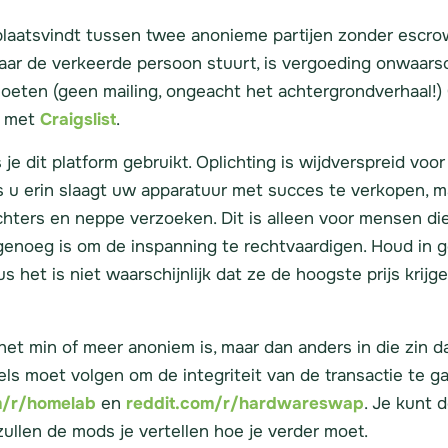
p plaatsvindt tussen twee anonieme partijen zonder escr
aar de verkeerde persoon stuurt, is vergoeding onwaarsc
moeten (geen mailing, ongeacht het achtergrondverhaal!) 
n met
Craigslist
.
 dit platform gebruikt. Oplichting is wijdverspreid voor
 u erin slaagt uw apparatuur met succes te verkopen, m
ichters en neppe verzoeken. Dit is alleen voor mensen di
 genoeg is om de inspanning te rechtvaardigen. Houd in
s het is niet waarschijnlijk dat ze de hoogste prijs krijge
at het min of meer anoniem is, maar dan anders in die zin
els moet volgen om de integriteit van de transactie te 
m/r/homelab
en
reddit.com/r/hardwareswap
. Je kunt 
 zullen de mods je vertellen hoe je verder moet.