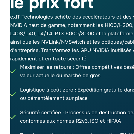
le prix fort
exIT Technologies achète des accélérateurs et des
NVIDIA haut de gamme, notamment les H100/H200, 
L40S/L40, L4/T4, RTX 6000/8000 et la plateform
ainsi que les NVLink/NVSwitch et les optiques/câb
d'entreprise. Transformez les GPU NVIDIA inutilisés 
rapidement et en toute sécurité.
Maximiser les retours : Offres compétitives basé
valeur actuelle du marché de gros
Logistique à coût zéro : Expédition gratuite dan
ou démantèlement sur place
Sécurité certifiée : Processus de destruction 
conformes aux normes R2v3, ISO et HIPAA