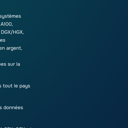
 systèmes
A100,
e DGX/HGX,
les
en argent,
es sur la
s tout le pays
des données