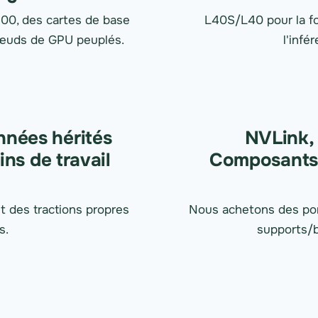
0, des cartes de base
L40S/L40 pour la fo
œuds de GPU peuplés.
l'infé
nnées hérités
NVLink,
ins de travail
Composants d
t des tractions propres
Nous achetons des po
s.
supports/b