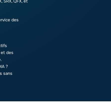
, SRX, QFX, et
ervice des
tifs
 et des
.
IA ?
is sans