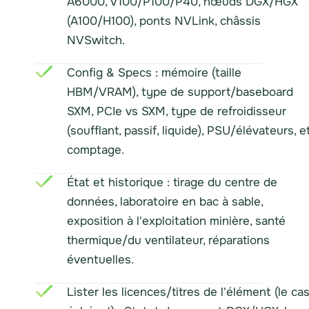
A6000, V100/P100/P40, nœuds DGX/HGX
(A100/H100), ponts NVLink, châssis
NVSwitch.
Config & Specs : mémoire (taille
HBM/VRAM), type de support/baseboard
SXM, PCIe vs SXM, type de refroidisseur
(soufflant, passif, liquide), PSU/élévateurs, e
comptage.
État et historique : tirage du centre de
données, laboratoire en bac à sable,
exposition à l'exploitation minière, santé
thermique/du ventilateur, réparations
éventuelles.
Lister les licences/titres de l'élément (le ca