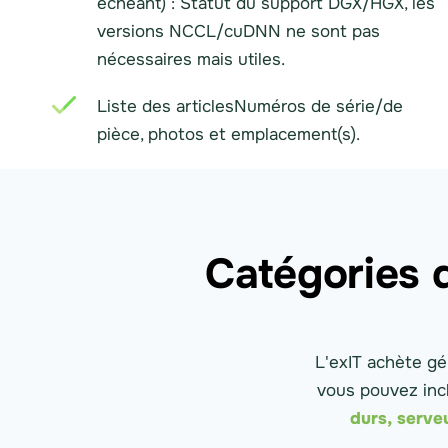
échéant) : Statut du support DGX/HGX, les
versions NCCL/cuDNN ne sont pas
nécessaires mais utiles.
Liste des articlesNuméros de série/de
pièce, photos et emplacement(s).
Catégories 
L'exIT achète gé
vous pouvez inc
durs,
serve