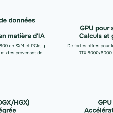
 de données
GPU pour st
en matière d'IA
Calculs et
00 en SXM et PCIe, y
De fortes offres pour
 mixtes provenant de
RTX 8000/6000 de
(DGX/HGX)
GPU 
tégrée
Accélérat