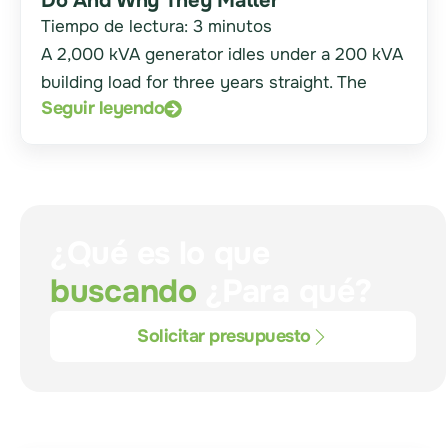
Do And Why They Matter
Tiempo de lectura:
3
minutos
A 2,000 kVA generator idles under a 200 kVA
building load for three years straight. The
Seguir leyendo
¿Qué es lo que
buscando
¿Para qué?
Solicitar presupuesto