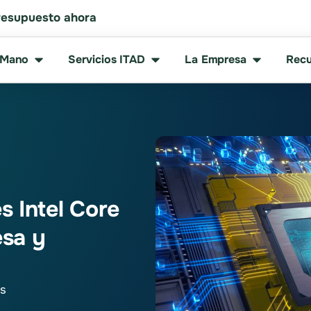
resupuesto ahora
 Mano
Servicios ITAD
La Empresa
Recu
s Intel Core
esa y
os