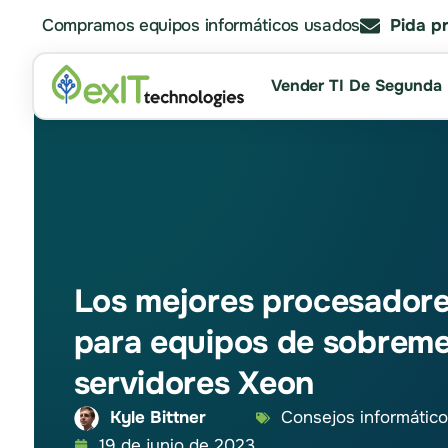
Compramos equipos informáticos usados
Pida p
Vender TI De Segunda
Los mejores procesadore
para equipos de sobrem
servidores Xeon
Kyle Bittner
Consejos informátic
19 de junio de 2023