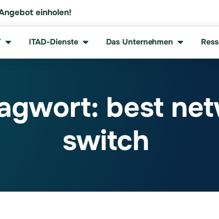
 Angebot einholen!
T
ITAD-Dienste
Das Unternehmen
Ress
agwort: best ne
switch