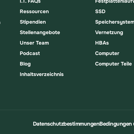
I.T. FAQs
Festplattenlau
Ressourcen
SSD
Stipendien
Speichersyste
n
Stellenangebote
Vernetzung
Unser Team
HBAs
Podcast
Computer
Blog
Computer Teile
Inhaltsverzeichnis
Datenschutzbestimmungen
Bedingungen 