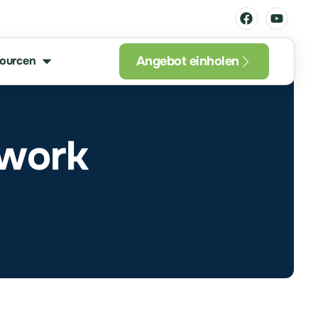
Angebot einholen
ourcen
twork