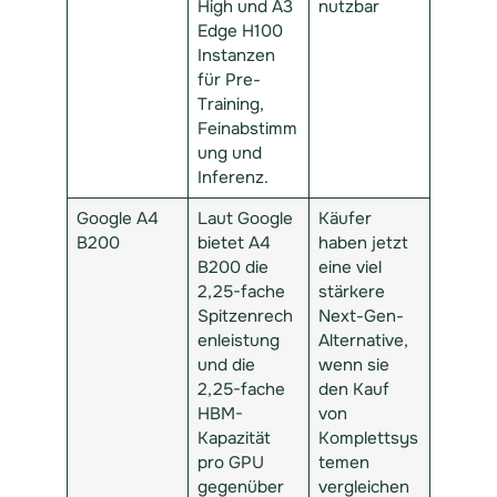
High und A3
nutzbar
Edge H100
Instanzen
für Pre-
Training,
Feinabstimm
ung und
Inferenz.
Google A4
Laut Google
Käufer
B200
bietet A4
haben jetzt
B200 die
eine viel
2,25-fache
stärkere
Spitzenrech
Next-Gen-
enleistung
Alternative,
und die
wenn sie
2,25-fache
den Kauf
HBM-
von
Kapazität
Komplettsys
pro GPU
temen
gegenüber
vergleichen