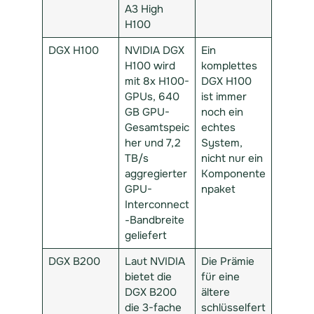
A3 High
H100
DGX H100
NVIDIA DGX
Ein
H100 wird
komplettes
mit 8x H100-
DGX H100
GPUs, 640
ist immer
GB GPU-
noch ein
Gesamtspeic
echtes
her und 7,2
System,
TB/s
nicht nur ein
aggregierter
Komponente
GPU-
npaket
Interconnect
-Bandbreite
geliefert
DGX B200
Laut NVIDIA
Die Prämie
bietet die
für eine
DGX B200
ältere
die 3-fache
schlüsselfert