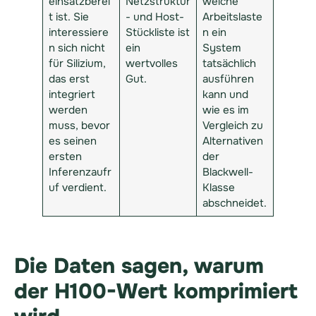
einsatzberei
Netzstruktur
welche
t ist. Sie
- und Host-
Arbeitslaste
interessiere
Stückliste ist
n ein
n sich nicht
ein
System
für Silizium,
wertvolles
tatsächlich
das erst
Gut.
ausführen
integriert
kann und
werden
wie es im
muss, bevor
Vergleich zu
es seinen
Alternativen
ersten
der
Inferenzaufr
Blackwell-
uf verdient.
Klasse
abschneidet.
Die Daten sagen, warum
der H100-Wert komprimiert