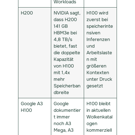
Workloads
H200
NVIDIA sagt,
H100 wird
dass H200
zuerst bei
141 GB
speicherinte
HBM3e bei
nsiven
4,8 TB/s
Inferenzen
bietet, fast
und
die doppelte
Arbeitslaste
Kapazität
n mit
von H100
größeren
mit 1,4x
Kontexten
mehr
unter Druck
Speicherban
gesetzt
dbreite
Google A3
Google
H100 bleibt
H100
dokumentier
in aktuellen
t immer
Wolkenkatal
noch A3
ogen
Mega, A3
kommerziell