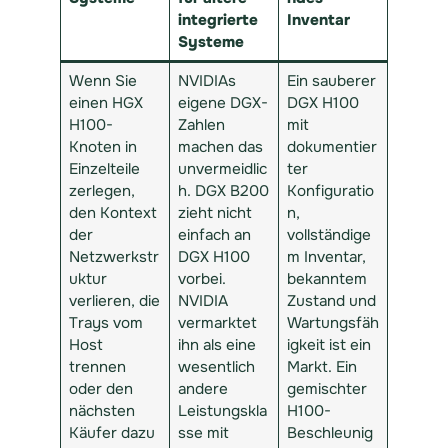
integrierte
Inventar
Systeme
Wenn Sie
NVIDIAs
Ein sauberer
einen HGX
eigene DGX-
DGX H100
H100-
Zahlen
mit
Knoten in
machen das
dokumentier
Einzelteile
unvermeidlic
ter
zerlegen,
h. DGX B200
Konfiguratio
den Kontext
zieht nicht
n,
der
einfach an
vollständige
Netzwerkstr
DGX H100
m Inventar,
uktur
vorbei.
bekanntem
verlieren, die
NVIDIA
Zustand und
Trays vom
vermarktet
Wartungsfäh
Host
ihn als eine
igkeit ist ein
trennen
wesentlich
Markt. Ein
oder den
andere
gemischter
nächsten
Leistungskla
H100-
Käufer dazu
sse mit
Beschleunig