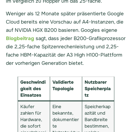
im Vergleich zu Hopper um das 25-fache.
Weniger als 12 Monate später präsentierte Google
Cloud bereits eine Vorschau auf A4-Instanzen, die
auf NVIDIA HGX B200 basieren. Googles eigene
Blogbeitrag
sagt, dass jeder B200-Grafikprozessor
die 2,25-fache Spitzenrechenleistung und 2,25-
fache HBM-Kapazität der A3 High H100-Plattform
der vorherigen Generation bietet.
Geschwindi
Validierte
Nutzbarer
gkeit des
Topologie
Speicherpla
Einsatzes
tz
Käufer
Eine
Speicherkap
zahlen für
bekannte,
azität und
Hardware,
dokumentier
Bandbreite
die sofort
te
bestimmen,