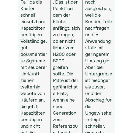
Fall, da die
. Das ist der
noch
Käufer
Punkt, an
ausgleichen,
schnell
dem der
weil die
einsetzbare
Käufer
Kunden Teile
Kapazitäten
anfängt, sich
nachfragen
benötigen.
zu fragen,
und es
Vollständige,
ob er nicht
Anwendung
gut
lieber zum
sfälle mit
dokumentier
H200 oder
geringerem
te Systeme
B200
Umfang gibt.
mit sauberer
greifen
Aber die
Herkunft
sollte. Die
Untergrenze
ziehen
Mitte ist der
ist niedriger
weiterhin
gefährlichst
als zuvor,
Gebote von
e Platz,
und der
Käufern an,
wenn eine
Abschlag für
die jetzt
neue
die
Kapazitäten
Generation
Ungewisshei
benötigen
zum
t steigt
und nicht
Referenzpu
schneller,
auf die
nkt wird.
wenn das