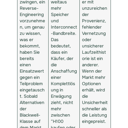
zwingen, ein
weitaus
er mit
Reverse-
mehr
unzureichen
Engineering
Speicher
der
vorzunehme
und
Provenienz,
n, um genau
Interconnect
fehlender
zu wissen,
-Bandbreite.
Vernetzung
was er
Das
oder
bekommt,
bedeutet,
unsicherer
haben Sie
dass ein
Laufzeithist
bereits
Käufer, der
orie ist ein
einen
die
anderer.
Einsatzwert
Anschaffung
Wenn der
gegen ein
einer
Markt mehr
Teilproblem
Komplettlös
Optionen
eingetausch
ung in
erhält, wird
t. Sobald
Erwägung
die
Alternativen
zieht, nicht
Unsicherheit
der
mehr
schneller als
Blackwell-
zwischen
die Leistung
Klasse auf
“H100
eingepreist.
dem Markt
kaufen oder