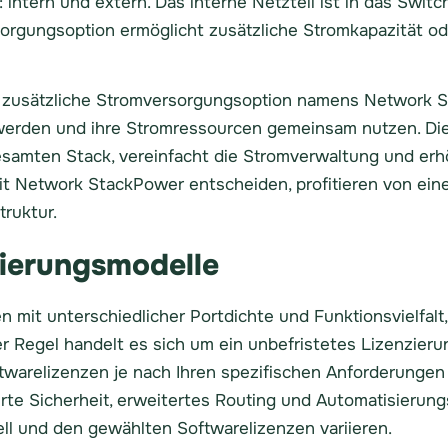
ntern und extern. Das interne Netzteil ist in das Switc
rgungsoption ermöglicht zusätzliche Stromkapazität oder
ne zusätzliche Stromversorgungsoption namens Network
rden und ihre Stromressourcen gemeinsam nutzen. Dies
amten Stack, vereinfacht die Stromverwaltung und erhöh
it Network StackPower entscheiden, profitieren von eine
truktur.
zierungsmodelle
en mit unterschiedlicher Portdichte und Funktionsvielfal
 Regel handelt es sich um ein unbefristetes Lizenzieru
ftwarelizenzen je nach Ihren spezifischen Anforderungen
te Sicherheit, erweitertes Routing und Automatisierung
l und den gewählten Softwarelizenzen variieren.