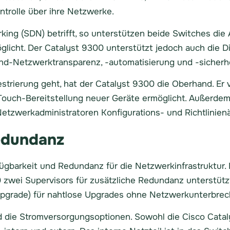
ntrolle über ihre Netzwerke.
ng (SDN) betrifft, so unterstützen beide Switches die Ap
licht. Der Catalyst 9300 unterstützt jedoch auch die D
End-Netzwerktransparenz, -automatisierung und -sicherhe
rierung geht, hat der Catalyst 9300 die Oberhand. Er v
-Touch-Bereitstellung neuer Geräte ermöglicht. Außerdem
Netzwerkadministratoren Konfigurations- und Richtlinie
edundanz
gbarkeit und Redundanz für die Netzwerkinfrastruktur. 
wei Supervisors für zusätzliche Redundanz unterstützt. 
Upgrade) für nahtlose Upgrades ohne Netzwerkunterbrec
d die Stromversorgungsoptionen. Sowohl die Cisco Cata