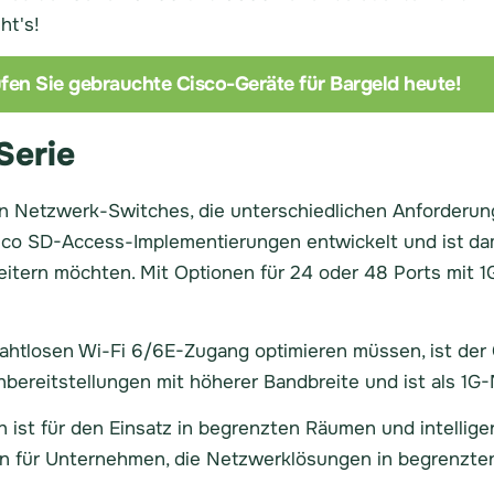
ht's!
fen Sie gebrauchte Cisco-Geräte für Bargeld heute!
Serie
von Netzwerk-Switches, die unterschiedlichen Anforderu
sco SD-Access-Implementierungen entwickelt und ist dam
eitern möchten. Mit Optionen für 24 oder 48 Ports mit 
ahtlosen Wi-Fi 6/6E-Zugang optimieren müssen, ist der 
enbereitstellungen mit höherer Bandbreite und ist als 1G-
 ist für den Einsatz in begrenzten Räumen und intellige
on für Unternehmen, die Netzwerklösungen in begrenzte