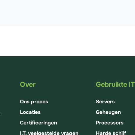
Over
Gebruikte I
Ons proces
Servers
Locaties
Geheugen
n
Certificeringen
Processors
I.T. veelgestelde vragen
Harde schijf