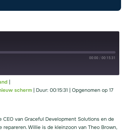
00:00
/
00:15:31
and
|
potify
 nieuw scherm
|
Duur: 00:15:31
|
Opgenomen op 17
 de CEO van Graceful Development Solutions en de
 repareren. Willie is de kleinzoon van Theo Brown,