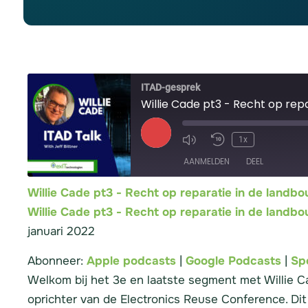
ITAD-gesprek
Willie Cade pt3 - Recht op rep
1x
AANMELDEN
DEEL
Willie Cade pt3 - Recht op reparatie in de lan
Apple podcasts
Willie Cade pt3 - Recht op reparatie in de lan
DEEL
januari 2022
RSS-FEED
LINK
Abonneer:
Apple podcasts
|
Google Podcasts
|
Sp
INSLUITEN
Welkom bij het 3e en laatste segment met Willie Ca
oprichter van de Electronics Reuse Conference. Dit