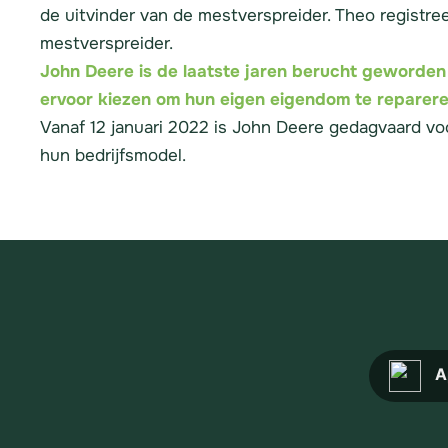
de uitvinder van de mestverspreider. Theo registre
mestverspreider.
John Deere is de laatste jaren berucht geworden
ervoor kiezen om hun eigen eigendom te reparere
Vanaf 12 januari 2022 is John Deere gedagvaard voo
hun bedrijfsmodel.
A