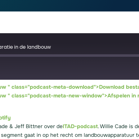
aratie in de landbouw
dbouw " class="podcast-meta-download">Download best
Google Podcasts
S
dbouw " class="podcast-meta-new-window">Afspelen in
otify
de & Jeff Bittner over de
ITAD-podcast
. Willie Cade is
 segment gaat in op het recht om landbouwapparatuur te