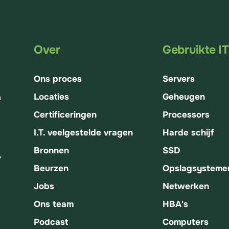
Over
Gebruikte I
Ons proces
Servers
Locaties
Geheugen
n
Certificeringen
Processors
I.T. veelgestelde vragen
Harde schijf
Bronnen
SSD
,
Beurzen
Opslagsysteme
Jobs
Netwerken
Ons team
HBA's
Podcast
Computers