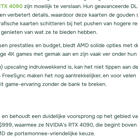
RTX 4090
zijn moeilijk te verslaan. Hun geavanceerde D
 en verbetert details, waardoor deze kaarten de gouden s
rafische kaarten schitteren bij het pushen van hogere re
 genieten van wat ze te bieden hebben.
ssen prestaties en budget, biedt AMD solide opties met
e 4K games met gemak aan en zijn vaak ver onder hun 
) upscaling indrukwekkend is, kan het niet tippen aan d
als FreeSync maken het nog aantrekkelijker, en voor vele
eit game-ervaring zonder de bank te breken.
 en behoudt een duidelijke voorsprong op het gebied va
999, waarmee ze NVIDIA's RTX 4090, die begint boven de
 AMD de portemonnee-vriendelijke keuze.