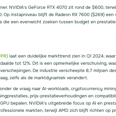
einer. NVIDIA's GeForce RTX 4070 zit rond de $600, ter
0. Op instapniveau blijft de Radeon RX 7600 ($269) een
 die een evenwicht zoeken tussen budget en prestaties
JPR)
laat een duidelijke markttrend zien in Q1 2024, wa
daalde tot 12%. Dit is een opmerkelijke verschuiving, wa
verschepingen. De industrie verscheepte 8,7 miljoen des
raag, zelfs als de marktdynamiek verandert.
onder de vraag naar AI-workloads, cryptocurrency minin
ngprestaties, prijs-prestatieverhoudingen en compatibil
n GPU bepalen. NVIDIA's uitgebreide focus op AI en pres
fessionele markten, terwijl AMD zich blijft richten op p