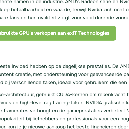
nente namen in de industrie. AMD's Radeon serie en Nvi
k op betaalbaarheid en waarde, terwijl Nvidia zich richt
are fans en hun rivaliteit zorgt voor voortdurende voor
bruikte GPU's verkopen aan exIT Technologies
meeste invloed hebben op de dagelijkse prestaties. De 
ontent creatie, met ondersteuning voor geavanceerde par
d bij verschillende taken, ideaal voor gebruikers die ee
-architectuur, gebruikt CUDA-kernen om rekenkracht te
ames en high-level ray tracing-taken. NVIDIA grafische 
 framerates verhoogt en de gameprestaties verbetert. V
pulariteit bij liefhebbers en professionals voor een hoge
ur, kun je je nieuwe aankoop het beste financieren doo