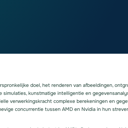
spronkelijke doel, het renderen van afbeeldingen, ontgr
 simulaties, kunstmatige intelligentie en gegevensanal
rallelle verwerkingskracht complexe berekeningen en g
t hevige concurrentie tussen AMD en Nvidia in hun strev