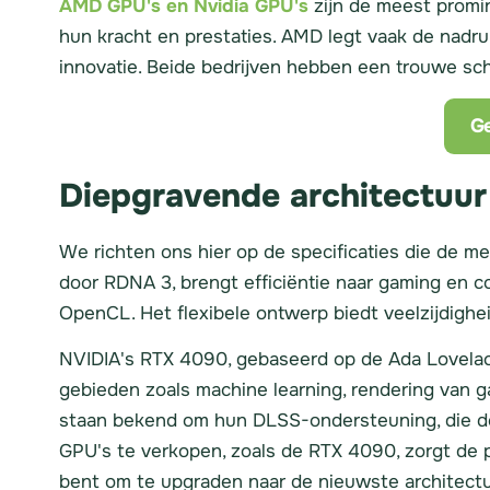
AMD GPU's en Nvidia GPU's
zijn de meest promi
hun kracht en prestaties. AMD legt vaak de nadru
innovatie. Beide bedrijven hebben een trouwe sch
Ge
Diepgravende architectuur
We richten ons hier op de specificaties die de 
door RDNA 3, brengt efficiëntie naar gaming en c
OpenCL. Het flexibele ontwerp biedt veelzijdighei
NVIDIA's RTX 4090, gebaseerd op de Ada Lovelace
gebieden zoals machine learning, rendering van g
staan bekend om hun DLSS-ondersteuning, die de
GPU's te verkopen, zoals de RTX 4090, zorgt de po
bent om te upgraden naar de nieuwste architectu