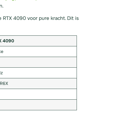
n.
 RTX 4090 voor pure kracht. Dit is
X 4090
ce
Hz
DR6X