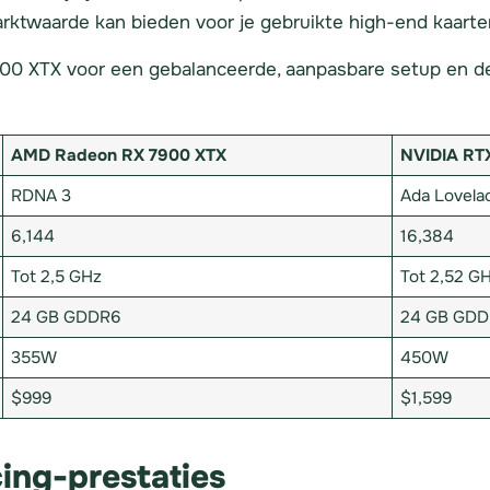
rktwaarde kan bieden voor je gebruikte high-end kaarte
900 XTX voor een gebalanceerde, aanpasbare setup en de
AMD Radeon RX 7900 XTX
NVIDIA RT
RDNA 3
Ada Lovela
6,144
16,384
Tot 2,5 GHz
Tot 2,52 G
24 GB GDDR6
24 GB GD
355W
450W
$999
$1,599
ing-prestaties