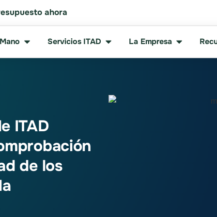
resupuesto ahora
 Mano
Servicios ITAD
La Empresa
Recu
de ITAD
comprobación
ad de los
la